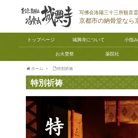
写佛会洛陽三十三所観音
京都市の納骨堂なら
トップページ
城興寺について
小指
お火焚祭
薬院社
ホーム
特別祈祷
特別祈祷