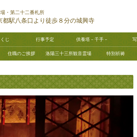
霊場・第二十二番札所
京都駅八条口より徒歩８分の城興寺
みくじ
行事予定
供養塔－千手－
写
住職のご挨拶
洛陽三十三所観音霊場
特別祈祷